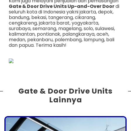
Kami juga melayani penjualan dan pemasangan
Gate & Door Drive Units Up-and-Over Door
di
seluruh kota di Indonesia yakni
jakarta
,
depok
,
bandung
,
bekasi
,
tangerang
,
cikarang
,
cengkareng
,
jakarta barat
,
yogyakarta
,
surabaya
,
semarang
,
magelang
,
solo
,
sulawesi
,
kalimantan
,
pontianak
,
palangkaraya
,
aceh
,
medan
,
pekanbaru
,
palembang
,
lampung
,
bali
dan
papua
. Terima kasih!
Gate & Door Drive Units
Lainnya